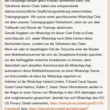
der zuständige Berater gleich Kontakt aufnehmen kann. Alle
Teilnehmer dieses Chats haben eine entsprechende
datenschutzrechtliche Verpflichtungserklärung unterschrieben.
Trainingsgruppen: Wir nutzen einen geschlossenen WhatsApp Chat
mit allen unseren Trainingsgruppen-Teilnehmern, worin wir uns über
Treffpunkt und Uhrzeit der Trainings abstimmen.
Gemäß Angaben von WhatsApp ist dieser Chat Ende-zu-Ende
verschlüsselt, d.h. weder WhatsApp noch Dritte können diese
Nachrichten lesen, sondern nur die Teilnehmer des Chats.
Wenn wir oder im beauftragten Fall der Tiersuche einer der Berater
eine Mobiltelefonnummer bei sich als Smartphone-Kontakt speichert,
um den Auftraggeber einfacher kontaktieren zu können, dann
übermittelt nach aktuellem Kenntnisstand die WhatsApp-App
automatisch diese Mobiltelefonnummer an einen WhatsApp Server,
um festzustellen ob diese bei WhatsApp registriert ist.
Anbieter ist die WhatsApp Ireland Limited, 4 Grand Canal Square,
Grand Canal Harbour, Dublin 2, Irland. Diese Informationen werden in
der Regel an einen Server von WhatsApp in den USA übertragen und
dort möglicherweise gespeichert, deshalb hat sich WhatsApp dem EU-
US Privacy Shield unterworfen,
https://www.privacyshield.gov/EU-US-
Framework
bzw.
https://www.privacyshield.gov/participant?