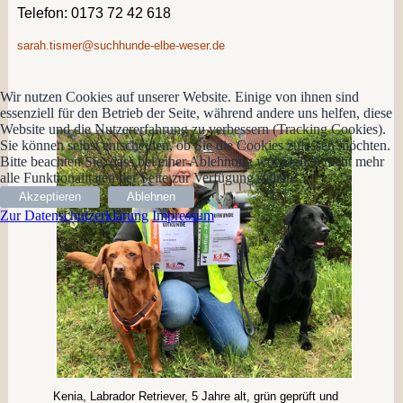
Telefon: 0173 72 42 618
sarah.tismer@suchhunde-elbe-weser.de
Wir nutzen Cookies auf unserer Website. Einige von ihnen sind
essenziell für den Betrieb der Seite, während andere uns helfen, diese
Website und die Nutzererfahrung zu verbessern (Tracking Cookies).
Sie können selbst entscheiden, ob Sie die Cookies zulassen möchten.
Bitte beachten Sie, dass bei einer Ablehnung womöglich nicht mehr
alle Funktionalitäten der Seite zur Verfügung stehen.
Akzeptieren
Ablehnen
Zur Datenschutzerklärung
Impressum
Kenia, Labrador Retriever, 5 Jahre alt, grün geprüft und