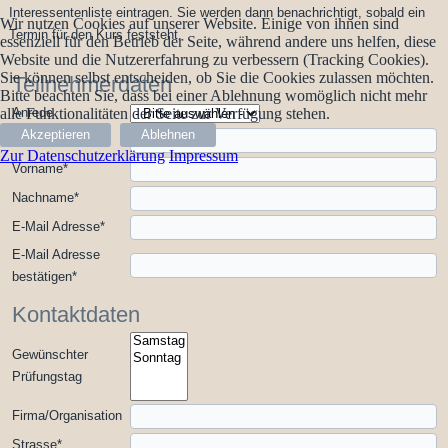
Interessentenliste eintragen. Sie werden dann benachrichtigt, sobald ein
Wir nutzen Cookies auf unserer Website. Einige von ihnen sind
Termin für den Kurs feststeht.
essenziell für den Betrieb der Seite, während andere uns helfen, diese
Website und die Nutzererfahrung zu verbessern (Tracking Cookies).
Sie können selbst entscheiden, ob Sie die Cookies zulassen möchten.
Teilnehmerdaten
Bitte beachten Sie, dass bei einer Ablehnung womöglich nicht mehr
alle Funktionalitäten der Seite zur Verfügung stehen.
Anrede
Akzeptieren
Ablehnen
Titel
Zur Datenschutzerklärung
Impressum
Vorname
*
Nachname
*
E-Mail Adresse
*
E-Mail Adresse
bestätigen
*
Kontaktdaten
Gewünschter
Prüfungstag
Firma/Organisation
Strasse
*