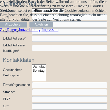
essenziell für den Betrieb der Seite, während andere uns helfen, diese
Teilnehmerdaten
Website und die Nutzererfahrung zu verbessern (Tracking Cookies).
Sie können selbst entscheiden, ob Sie die Cookies zulassen möchten.
Anrede
Bitte beachten Sie, dass bei einer Ablehnung womöglich nicht mehr
Titel
alle Funktionalitäten der Seite zur Verfügung stehen.
Vorname
*
Akzeptieren
Ablehnen
Zur Datenschutzerklärung
Impressum
Nachname
*
E-Mail Adresse
*
E-Mail Adresse
bestätigen
*
Kontaktdaten
Gewünschter
Prüfungstag
Firma/Organisation
Strasse
*
PLZ
*
Ort
*